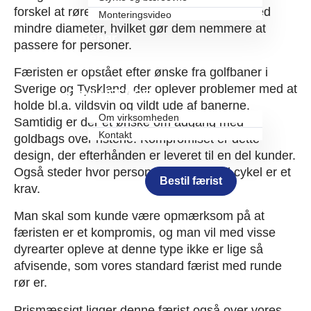
forskel at rørene er enten firkantede, eller med
Monteringsvideo
mindre diameter, hvilket gør dem nemmere at
Tilbehør
passere for personer.
Cases
Færisten er opstået efter ønske fra golfbaner i
Sverige og Tyskland, der oplever problemer med at
Om LHFENCE
holde bl.a. vildsvin og vildt ude af banerne.
Om virksomheden
Samtidig er der et ønske om adgang med
Kontakt
goldbags over ristene. Kompromiset er dette
design, der efterhånden er leveret til en del kunder.
Også steder hvor person-passage med cykel er et
Bestil færist
krav.
Man skal som kunde være opmærksom på at
færisten er et kompromis, og man vil med visse
dyrearter opleve at denne type ikke er lige så
afvisende, som vores standard færist med runde
rør er.
Prismæssigt ligger denne færist også over vores