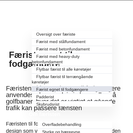
Færistetyper
Oversigt over færiste
Færist med stålfundament
Færist med betonfundament
Færist egnet til
Færist med heavy-duty
fodgængere
betonfundament
Flytbar færist til alle køretøjer
Flytbar færist til terrængående
køretøjer
Færisten vi har optimeret til fodgængere
Færist egnet til fodgængere
anvendes eksempelvis i skove eller på
Padderist
golfbaner, hvor det er vigtigt at gående
Skybrudsrist
trafik kan passere færisten
Om færisten
Færisten til fodgængere har stort set samme
Overfladebehandling
design som vores standard færist, men med den
Styrke og bæreevne