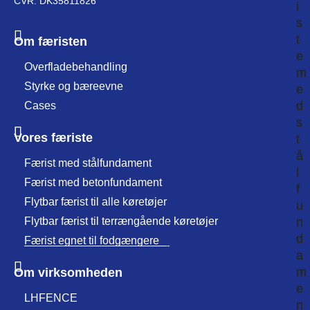
CVR: DK35811826
i
i
i
s
s
s
t
t
t
Om færisten
e
e
e
Overfladebehandling
m
m
m
Styrke og bæreevne
e
e
e
d
d
d
Cases
s
s
s
Vores færiste
t
t
t
å
å
å
Færist med stålfundament
l
l
l
Færist med betonfundament
f
f
f
Flytbar færist til alle køretøjer
u
u
u
Flytbar færist til terrængående køretøjer
n
n
n
d
d
d
Færist egnet til fodgængere
a
a
a
m
m
m
Om virksomheden
e
e
e
LHFENCE
n
n
n