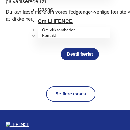
galvaniserede rør.
Cases
Du kan læse mere om vores fodgænger-venlige færiste 
at klikke her.
Om LHFENCE
Om virksomheden
Kontakt
Bestil færist
Se flere cases