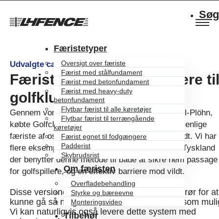
Søg
Færistetyper
Oversigt over færiste
Udvalgte cases
Færist med stålfundament
Færist egnet til fodgængere ti
Færist med betonfundament
Færist med heavy-duty
golfklub i Hamborg
betonfundament
Flytbar færist til alle køretøjer
Gennem vores forhandler og entreprenør Rüchel-Plöhn,
Flytbar færist til terrængående
købte Golfclub Hamburg-Holm flere fodgængervenlige
køretøjer
færiste af os for at sikre deres golfbane mod vildt. Vi har
Færist egnet til fodgængere
Padderist
flere eksempler på golfbaner i både Sverige og Tyskland
Skybrudsrist
der benytter denne metode til både at sikre nem passage
Om færisten
for golfspillere, og en effektiv barriere mod vildt.
Overfladebehandling
Disse versioner er leveret med ubehandlede rør for at
Styrke og bæreevne
kunne gå så meget i med naturen i området som muli
Monteringsvideo
Vi kan naturligvis også levere dette system med
Tilbehør