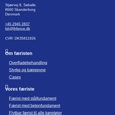
Stjærvej 8, Søballe
8660 Skanderborg
Denmark
+45 2945 2837
lsh@lhfence.dk
CVR: DK35811826
Om færisten
Overfladebehandling
Styrke og bæreevne
Cases
Vores færiste
Færist med stålfundament
Færist med betonfundament
Flytbar færist til alle køretøjer