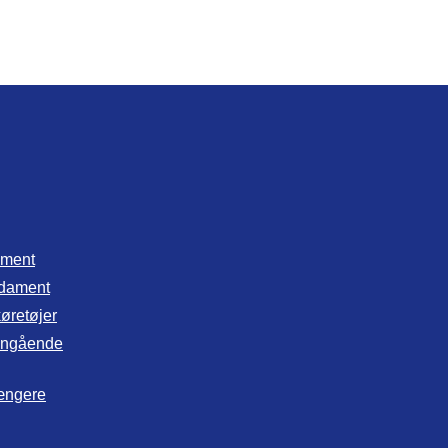
ament
ndament
 køretøjer
rrængående
gængere