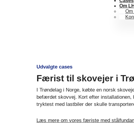
Cases
Om L
Om 
Kon
Udvalgte cases
Færist til skovejer i T
I Trøndelag i Norge, købte en norsk skovejer i
befærdet skovvej. Kort efter installationen
tryktest med lastbiler der skulle transport
Læs mere om vores færiste med stålfundam