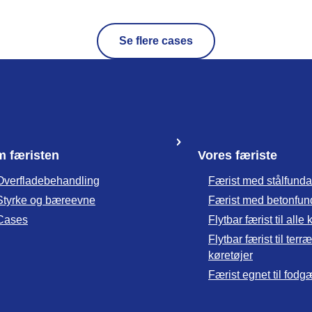
Se flere cases
 færisten
Vores færiste
Overfladebehandling
Færist med stålfund
Styrke og bæreevne
Færist med betonfu
Cases
Flytbar færist til alle
Flytbar færist til te
køretøjer
Færist egnet til fod