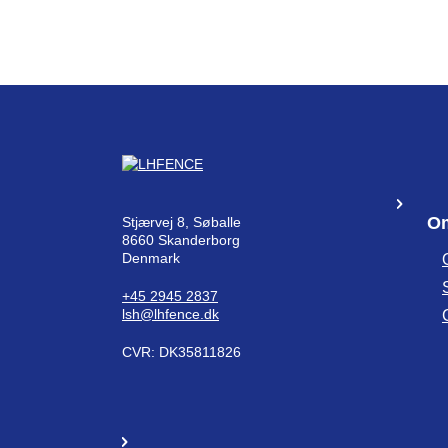
Om
Stjærvej 8, Søballe
8660 Skanderborg
Denmark
+45 2945 2837
lsh@lhfence.dk
CVR: DK35811826