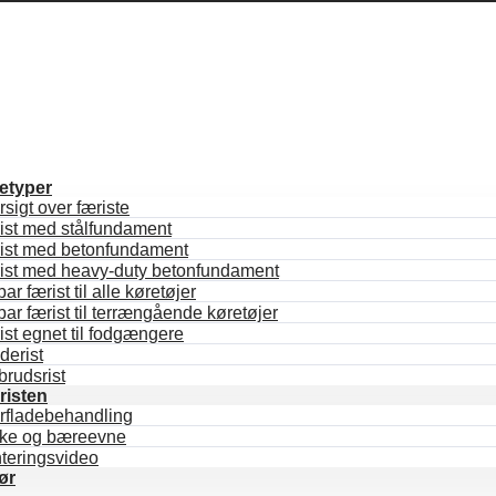
etyper
sigt over færiste
ist med stålfundament
ist med betonfundament
ist med heavy-duty betonfundament
bar færist til alle køretøjer
bar færist til terrængående køretøjer
st egnet til fodgængere
derist
brudsrist
risten
rfladebehandling
rke og bæreevne
teringsvideo
ør