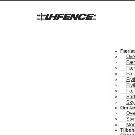
Færist
Over
Fær
Fær
Fær
Flyt
Flyt
Færi
Pad
Sky
Om fæ
Ove
Sty
Mon
Tilbeh