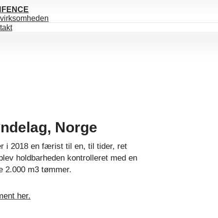
HFENCE
virksomheden
takt
røndelag, Norge
 2018 en færist til en, til tider, ret
, blev holdbarheden kontrolleret med en
ere 2.000 m3 tømmer.
ent her.